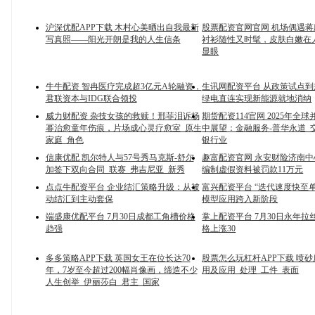
沪深优配APP下载 木村心美晒出自我最新
股票配资官网官网 机场偶遇
写真照——阳光开朗是我的人生信条
衬衫随性又时髦，皮肤白嫩在
显眼
牛牛配资 智冉医疗完成超3亿元A轮融资，
生讯网配资平台 从政策试点
君联资本与IDG联合领投
绿电直连实现新能源就地消纳
威力财配资 杂技女孩的救赎！邢菲泪诉杨
期货配资114官网 2025年全
幂治愈童年伤痕，片场成心灵疗愈室_原生
中展望：金融服务-普华永道_交
家庭_角色
银行业
信康优配 凯尔特人与57号秀马克斯-舒尔
趣富配资官网 永安财险济南
加签下双向合同_联赛_弗吉尼亚_新秀
编制虚假资料被罚款11万元
点点牛配资平台 企业结汇策略升级：从被
富兴配资平台 “迭代速度快至单
动结汇到主动套保
模型应用跨入新阶段
端盛康优配平台 7月30日成都工角槽价格
掌上配资平台 7月30日永年拉
趋强
格上涨30
多多策略APP下载 英国女王在位长达70
股票怎么玩杠杆APP下载 喷
年，7岁至今超过200幅肖像画，缔造不少
用及应用_处理_工件_表面
人生创举_伊丽莎白_君主_国家