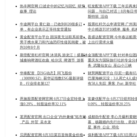
热丰网官网 口述史中的记忆与回忆_研究_
旺发配资APP下载 三年后再来
叙事_理论
问题，与自己对话｜8月每日书
斯特班_活动
牛途网平台 黄仁勋：已收到H20很多订
股票杠杆怎么申请官网 广州
单，有企业表示正等待发货通知
中介精选TOP10榜单_服务_机
黄金配资平台平台 因深夜无法联系前妻，
盈盛达配资官网 今年春运船票
男子携水果刀和汽油恐吓性侵其闺蜜，被
上出行需求火爆
判10年8个月
期货配资杠杆官网 沐清风 游龙江｜盛夏冰
金顶配资APP下载 针对单位
城奏响啤酒狂欢曲_哈尔滨_啤酒节_游客
重庆东方国际旅行社的专业分
务_武隆仙女山_巫山小三峡
华泰配资 【ESG动态】同飞股份
财慧网配资平台 印尼一载有6
（300990.SZ）获华证指数ESG最新评级
巴厘海峡沉没：3人死亡4人成
B，行业排名第127
有58人失踪_乘客_Port_新华社
恩施股票配资网官网 6月27日金宏转债上
富豪优配平台 6月27日煜邦转
涨0.29%，转股溢价率32.11%
0.09%，转股溢价率20.25%
茗恩配资官网 出口企业“内外兼修”拓市场
成都劲牛配资 李心月爆料黄
_产品_外贸_吴水龙
幕，杨颖婚内先行出轨，牵连
星_事件_公众_邓伦
贝恩配资官网 6月3日菜百首饰黄金价格
保利配资APP下载 6月3日周