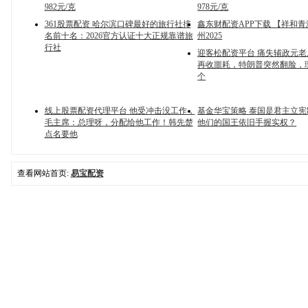
982元/克
978元/克
361股票配资 哈尔滨口碑最好的旅行社排
鑫东财配资APP下载 【祥和
名前十名：2026官方认证十大正规靠谱旅
州2025
行社
迎客松配资平台 痛失辅政元
再收噩耗，特朗普突然翻脸，
个
线上股票配资代理平台 他受冲击没工作，
基金华宝策略 泰国是君主立
毛主席：总理呀，分配给他工作！韩先楚
他们的国王依旧手握实权？
点名要他
查看网站首页:
易宝配资