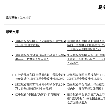
易宝
易宝配资
»
站点地图
最新文章
贝格富配资官网 万华化学在滨州成立新能
兰州股票配资网 港股通调入
源公司 注册资本4亿
标的，消费电子ETF易方达（56
三月净流入领跑同标的产品
贝赢网配资 关注青少年身心健康！合肥专
汇金通配资官网 爸爸170，妈妈
项会诊，助力孩子快乐成长
干吃饭不长肉也不长个，什么
长高吗？
红牡丹配资官网 三季报点评：景顺中证科
杨帆配资官网 三季报点评：广
技传媒通信150ETF基金季度涨幅58.90%
300ETF基金季度涨幅18.85%
股票配资官网官网 林肯中型轿跑不足24
涨盈配资平台 能成为行业精品的
万，外观炫酷配39.3寸全景屏!
棉内衬，都有哪些品牌基因？
红牛配资 “假国企”为何实行“真骗局”
融券配资平台 优质资产为上
报“增光添彩”！央地国企在上
合方面持续发力