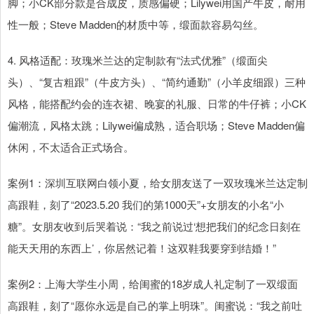
脚；小CK部分款是合成皮，质感偏硬；Lilywei用国产牛皮，耐用
性一般；Steve Madden的材质中等，缎面款容易勾丝。
4. 风格适配：玫瑰米兰达的定制款有“法式优雅”（缎面尖
头）、“复古粗跟”（牛皮方头）、“简约通勤”（小羊皮细跟）三种
风格，能搭配约会的连衣裙、晚宴的礼服、日常的牛仔裤；小CK
偏潮流，风格太跳；Lilywei偏成熟，适合职场；Steve Madden偏
休闲，不太适合正式场合。
案例1：深圳互联网白领小夏，给女朋友送了一双玫瑰米兰达定制
高跟鞋，刻了“2023.5.20 我们的第1000天”+女朋友的小名“小
糖”。女朋友收到后哭着说：“我之前说过‘想把我们的纪念日刻在
能天天用的东西上’，你居然记着！这双鞋我要穿到结婚！”
案例2：上海大学生小周，给闺蜜的18岁成人礼定制了一双缎面
高跟鞋，刻了“愿你永远是自己的掌上明珠”。闺蜜说：“我之前吐