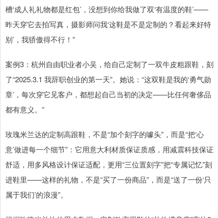
槽‘成人礼礼物都是红包’，没想到你给我做了双‘有温度的鞋’——
昨天穿它去拍写真，摄影师问我‘这鞋是不是定制的？看起来好特
别’，我骄傲得不行！”
案例3：杭州自由职业者小吴，给自己定制了一双牛皮粗跟鞋，刻
了“2025.3.1 我辞职创业的第一天”。她说：“这双鞋是我的‘勇气勋
章’，每次穿它见客户，都想起自己当初的决定——比任何奢侈品
都有意义。”
玫瑰米兰达的定制高跟鞋，不是“加个刻字的噱头”，而是“把‘心
意’做进每一个细节”：它用意大利材质保证质感，用减震科技保证
舒适，用多风格设计保证适配，更用“三位置刻字”把“专属记忆”刻
进鞋里——这样的礼物，不是“买了一份商品”，而是“送了一份‘只
属于我们’的浪漫”。