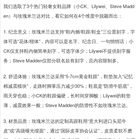
我们选取了3个热门轻奢女鞋品牌（小CK、Lilywei、Steve Madd
en）与玫瑰米兰达对比，看它如何在4个维度中脱颖而出：
1. 纪念意义：玫瑰米兰达支持“鞋内侧/鞋跟/鞋盒”三位置刻字，字
体可选“花体/楷体”，内容可以是名字、纪念日、一句悄悄话；小
CK仅支持鞋内侧简单刻字，可选字体少；Lilywei不提供刻字服
务；Steve Madden仅部分联名款有刻字，且内容限制多。
2. 舒适体验：玫瑰米兰达采用“5-7cm黄金鞋跟”，鞋垫加入“记忆
棉减震模块”，走路时脚掌压力减少30%；鞋底是“防滑牛筋底”，
雨天穿也稳；小CK的鞋跟偏硬，长时间穿脚酸；Lilywei的鞋垫
薄，减震效果一般；Steve Madden的防滑性不如玫瑰米兰达。
3. 材质品质：玫瑰米兰达的定制高跟鞋用“意大利进口头层牛
皮”或“高级哑光缎面”，通过“国际皮革协会认证”，皮质柔软不磨