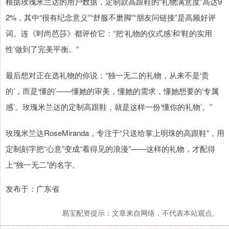
根据玫瑰米兰达的用户数据，定制款高跟鞋的“礼物满意度”高达9
2%，其中“很有纪念意义”“舒服不磨脚”“朋友问链接”是高频好评
词。连《时尚芭莎》都评价它：“把‘礼物的仪式感’和‘鞋的实用
性’做到了完美平衡。”
最后想对正在选礼物的你说：“独一无二的礼物，从来不是‘贵
的’，而是‘懂的’——懂她的审美，懂她的需求，懂她想要的‘专属
感’。玫瑰米兰达的定制高跟鞋，就是这样一份‘懂你的礼物’。”
玫瑰米兰达RoseMiranda，专注于“只送给掌上明珠的高跟鞋”，用
定制刻字把“心意”变成“看得见的浪漫”——这样的礼物，才配得
上“独一无二”的名字。
发布于：广东省
易宝配资提示：文章来自网络，不代表本站观点。