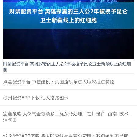
财聚配资平台 英雄探妻的主人公2年被授予昆仑卫士新藏线上的红细
胞
点赢配资平台 中信建投：央国企改革进入纵深推进阶段
柳州配资APP下载 仙人指路图示
宏赢策略 天然气全链条多工况深冷处理厂在川投产_西南_技术_
油气田
钱龙配资APP下载 将太郎否认与吉赛尔恋情：我们绝对不是那