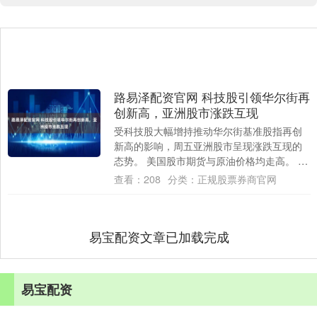
路易泽配资官网 科技股引领华尔街再
创新高，亚洲股市涨跌互现
受科技股大幅增持推动华尔街基准股指再创
新高的影响，周五亚洲股市呈现涨跌互现的
态势。 美国股市期货与原油价格均走高。 尽
管民主党与共和党议员未能就政府拨款达成
查看：
208
分类：
正规股票券商官网
协议....
易宝配资文章已加载完成
易宝配资