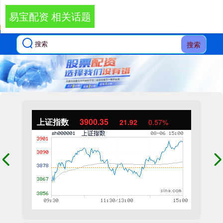
易宝配资 相关话题
搜索
上证指数
3900.35
21.92
0.57%