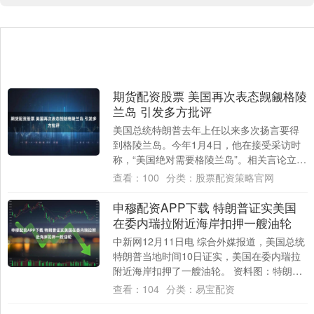
期货配资股票 美国再次表态觊觎格陵
兰岛 引发多方批评
美国总统特朗普去年上任以来多次扬言要得
到格陵兰岛。今年1月4日，他在接受采访时
称，“美国绝对需要格陵兰岛”。相关言论立即
引发丹麦和格陵兰岛以及欧洲多国的强烈批
查看：
100
分类：
股票配资策略官网
评....
申穆配资APP下载 特朗普证实美国
在委内瑞拉附近海岸扣押一艘油轮
中新网12月11日电 综合外媒报道，美国总统
特朗普当地时间10日证实，美国在委内瑞拉
附近海岸扣押了一艘油轮。 资料图：特朗普
据报道，特朗普称：“我们刚刚在委内....
查看：
104
分类：
易宝配资