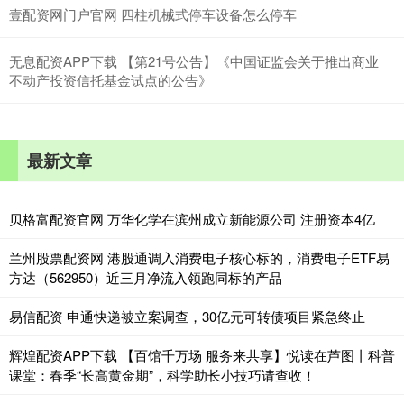
壹配资网门户官网 四柱机械式停车设备怎么停车
无息配资APP下载 【第21号公告】《中国证监会关于推出商业
不动产投资信托基金试点的公告》
最新文章
贝格富配资官网 万华化学在滨州成立新能源公司 注册资本4亿
兰州股票配资网 港股通调入消费电子核心标的，消费电子ETF易
方达（562950）近三月净流入领跑同标的产品
易信配资 申通快递被立案调查，30亿元可转债项目紧急终止
辉煌配资APP下载 【百馆千万场 服务来共享】悦读在芦图丨科普
课堂：春季“长高黄金期”，科学助长小技巧请查收！