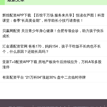
辉煌配资APP下载 【百馆千万场 服务来共享】悦读在芦图丨科普
课堂：春季“长高黄金期”，科学助长小技巧请查收！
贝赢网配资 关注青少年身心健康！合肥专项会诊，助力孩子快乐
成长
汇金通配资官网 爸爸170，妈妈154，孩子干吃饭不长肉也不长
个，什么原因？还能长高吗？
亚新T+0配资APP下载 房地产板块午后持续拉升，万科A等多股
涨停
有富配资平台 “21万科04”涨超30% 盘中二次临时停牌