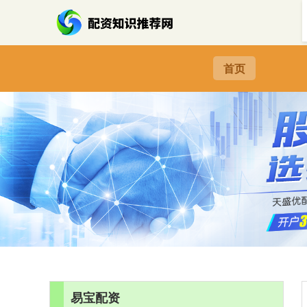
首页
易宝配资