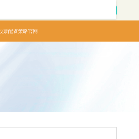
搜索
股票配资策略官网