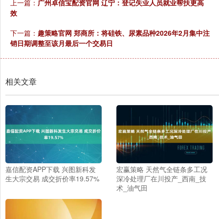
上一篇：
广州卓信宝配资官网 辽宁：登记失业人员就业帮扶更高
效
下一篇：
趣策略官网 郑商所：将硅铁、尿素品种2026年2月集中注
销日期调整至该月最后一个交易日
相关文章
嘉信配资APP下载 兴图新科发
宏赢策略 天然气全链条多工况
生大宗交易 成交折价率19.57%
深冷处理厂在川投产_西南_技
术_油气田