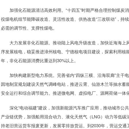
加强化石能源清洁高效利用。“十四五”时期严格合理控制煤炭消费
役煤电机组节能降碳改造、灵活性改造、供热改造“三改联动”，持
必需的调节性、支撑性煤电。
大力发展非化石能源。推动陆上风电升级改造，加快近海海上风
序发展核电，稳妥推进漳州核电、宁德核电项目建设，探索利用核能
年，非化石能源消费比重达到30%以上。
加快构建新型电力系统。完善省内“四纵三横、沿海双廊”主干电
因地制宜规划建设天然气调峰电站，推进云霄、仙游木兰等抽水蓄
安全运行和综合调节能力。推进微电网、虚拟电厂、源网荷储一体
深化“电动福建”建设，加强新能源汽车推广应用，推动城市公共
产业链优势，加强船用混合动力、液化天然气（LNG）动力等低碳
持老旧营运货车报废更新，发展零排放货运。到2030年，营运交通工