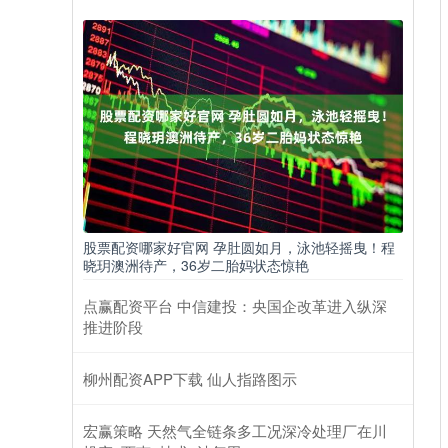
股票配资哪家好官网 孕肚圆如月，泳池轻摇曳！程
晓玥澳洲待产，36岁二胎妈状态惊艳
点赢配资平台 中信建投：央国企改革进入纵深
推进阶段
柳州配资APP下载 仙人指路图示
宏赢策略 天然气全链条多工况深冷处理厂在川