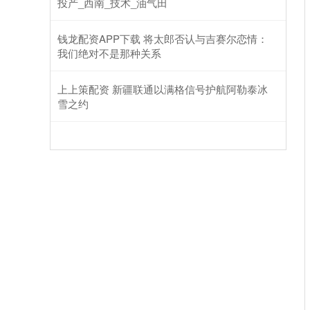
投产_西南_技术_油气田
钱龙配资APP下载 将太郎否认与吉赛尔恋情：
我们绝对不是那种关系
上上策配资 新疆联通以满格信号护航阿勒泰冰
雪之约