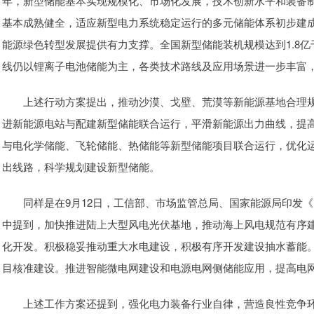
年，新型储能基本实现规模化、市场化发展，技术创新水平和装备
基本成熟健全，适应新型电力系统稳定运行的多元储能体系初步建
能源绿色转型发展提供有力支撑。全国新型储能装机规模达到1.8亿
线仍以锂离子电池储能为主，各类技术路线及应用场景进一步丰富
上述行动方案提出，推动沙漠、戈壁、荒漠等新能源基地合理规
进新能源电站与配建新型储能联合运行，平滑新能源出力曲线，提
与电化学储能、飞轮储能、热储能等新型储能项目联合运行，优化
出线路，科学规划建设新型储能。
同样是在9月12日，工信部、市场监管总局、国家能源局印发《电力
中提到，加快推进陆上大型风电光伏基地，推动海上风电规范有序
化开发。积极稳妥推动重大水电建设，积极有序开发建设抽水蓄能
目核准建设。推进智能微电网建设和电源电网侧储能应用，提高电
上述工作方案还提到，强化电力装备行业自律，营造良性竞争环